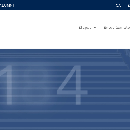
ALUMNI
CA
E
Etapas
Entusiásmat