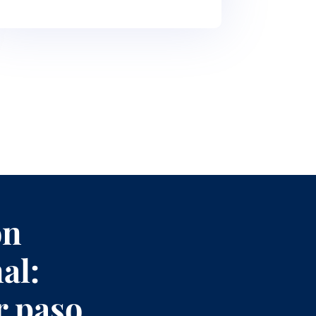
ón
al:
r paso