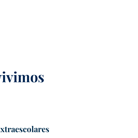
vivimos
xtraescolares