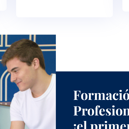
Formaci
Profesion
¡el prime