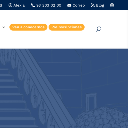
S
Alexia
93 203 02 00
Correo
Blog
e
Ven a conocernos
Preinscripciones