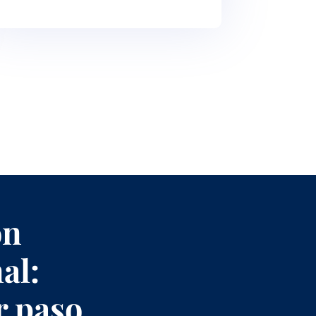
ón
al:
r paso