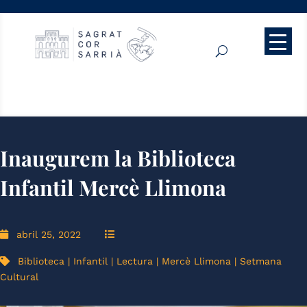
Inaugurem la Biblioteca
Infantil Mercè Llimona
abril 25, 2022
Biblioteca
|
Infantil
|
Lectura
|
Mercè Llimona
|
Setmana
Cultural