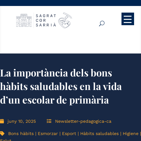
La importància dels bons
hàbits saludables en la vida
d’un escolar de primària
juny 10, 2025
Newsletter-pedagogica-ca
Bons hàbits
|
Esmorzar
|
Esport
|
Hàbits saludables
|
Higiene
|
Salut