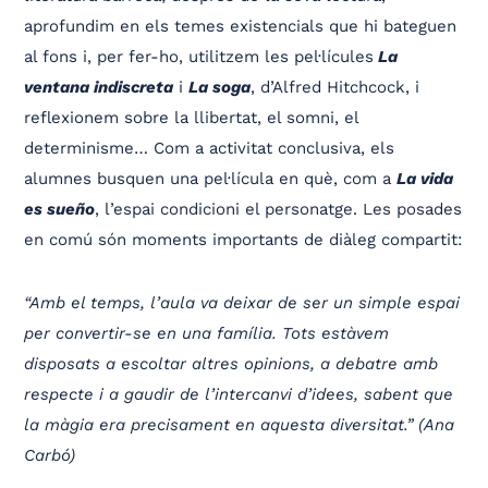
aprofundim en els temes existencials que hi bateguen
al fons i, per fer-ho, utilitzem les pel·lícules
La
ventana indiscreta
i
La soga
, d’Alfred Hitchcock, i
reflexionem sobre la llibertat, el somni, el
determinisme… Com a activitat conclusiva, els
alumnes busquen una pel·lícula en què, com a
La vida
es sueño
, l’espai condicioni el personatge. Les posades
en comú són moments importants de diàleg compartit:
“Amb el temps, l’aula va deixar de ser un simple espai
per convertir-se en una família. Tots estàvem
disposats a escoltar altres opinions, a debatre amb
respecte i a gaudir de l’intercanvi d’idees, sabent que
la màgia era precisament en aquesta diversitat.” (Ana
Carbó)