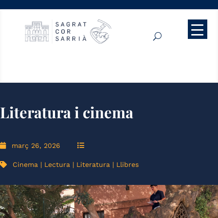
Literatura i cinema
març 26, 2026
Cinema
|
Lectura
|
Literatura
|
Llibres