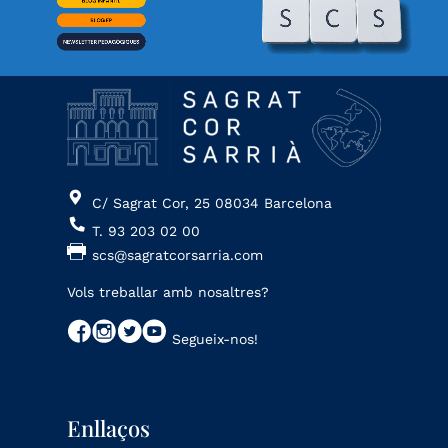
C/ Sagrat Cor, 25 08034 Barcelona
T. 93 203 02 00
scs@sagratcorsarria.com
Vols treballar amb nosaltres?
Segueix-nos!
Enllaços