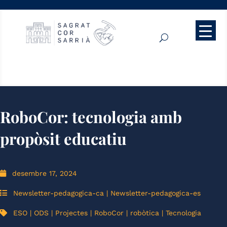
RoboCor: tecnologia amb
propòsit educatiu
desembre 17, 2024
Newsletter-pedagogica-ca
|
Newsletter-pedagogica-es
ESO
|
ODS
|
Projectes
|
RoboCor
|
robòtica
|
Tecnologia