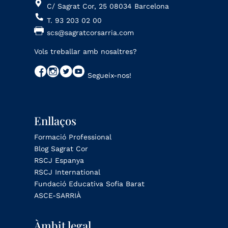
C/ Sagrat Cor, 25 08034 Barcelona
T. 93 203 02 00
scs@sagratcorsarria.com
Vols treballar amb nosaltres?
Segueix-nos!
Enllaços
Formació Professional
Blog Sagrat Cor
RSCJ Espanya
RSCJ International
Fundació Educativa Sofia Barat
ASCE-SARRIÀ
Àmbit legal