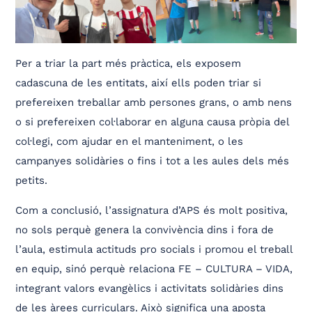
Per a triar la part més pràctica, els exposem
cadascuna de les entitats, així ells poden triar si
prefereixen treballar amb persones grans, o amb nens
o si prefereixen col·laborar en alguna causa pròpia del
col·legi, com ajudar en el manteniment, o les
campanyes solidàries o fins i tot a les aules dels més
petits.
Com a conclusió, l’assignatura d’APS és molt positiva,
no sols perquè genera la convivència dins i fora de
l’aula, estimula actituds pro socials i promou el treball
en equip, sinó perquè relaciona FE – CULTURA – VIDA,
integrant valors evangèlics i activitats solidàries dins
de les àrees curriculars. Això significa una aposta