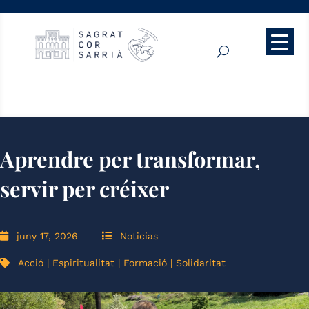
Aprendre per transformar,
servir per créixer
juny 17, 2026
Noticias
Acció
|
Espiritualitat
|
Formació
|
Solidaritat