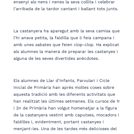
ensenyi als nens i nenes la seva collita i celebrar
l’arribada de la tardor cantant i ballant tots junts.
La castanyera ha aparegut amb la seva camisa que
l’hi anava petita, la faldilla que li feia campana i
amb unes sabates que feien clop-clop. Ha explicat
als alumnes la manera de preparar les castanyes i
alguna de les seves divertides anècdotes.
Els alumnes de Llar d’Infants, Parvulari i Cicle
Inicial de Primària han après moltes coses sobre
aquesta tradició amb les diferents activitats que
han realitzat les últimes setmanes. Els cursos de 1r
i 2n de Primària han volgut homenatjar a la figura
de la castanyera vestint amb caputxes, mocadors i
faldilles i, evidentment, portant castanyes i
menjant-les. Una de les tardes més delicioses del