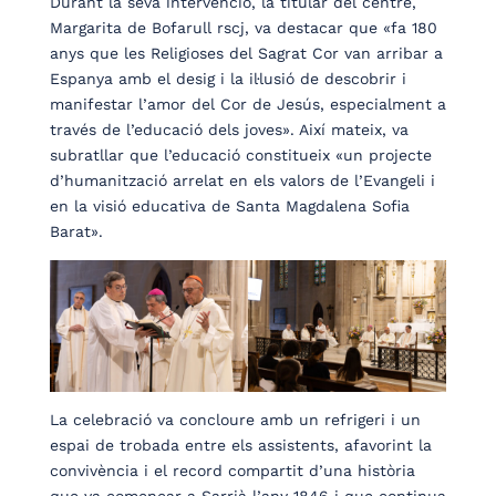
Durant la seva intervenció, la titular del centre,
Margarita de Bofarull rscj, va destacar que «fa 180
anys que les Religioses del Sagrat Cor van arribar a
Espanya amb el desig i la il·lusió de descobrir i
manifestar l’amor del Cor de Jesús, especialment a
través de l’educació dels joves». Així mateix, va
subratllar que l’educació constitueix «un projecte
d’humanització arrelat en els valors de l’Evangeli i
en la visió educativa de Santa Magdalena Sofia
Barat».
La celebració va concloure amb un refrigeri i un
espai de trobada entre els assistents, afavorint la
convivència i el record compartit d’una història
que va començar a Sarrià l’any 1846 i que continua