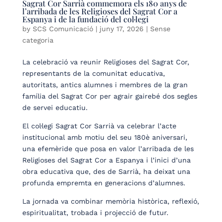
Sagrat Cor Sarrià commemora els 180 anys de
l’arribada de les Religioses del Sagrat Cor a
Espanya i de la fundació del col·legi
by
SCS Comunicació
|
juny 17, 2026
| Sense
categoria
La celebració va reunir Religioses del Sagrat Cor,
representants de la comunitat educativa,
autoritats, antics alumnes i membres de la gran
família del Sagrat Cor per agrair gairebé dos segles
de servei educatiu.
El col·legi Sagrat Cor Sarrià va celebrar l’acte
institucional amb motiu del seu 180è aniversari,
una efemèride que posa en valor l’arribada de les
Religioses del Sagrat Cor a Espanya i l’inici d’una
obra educativa que, des de Sarrià, ha deixat una
profunda empremta en generacions d’alumnes.
La jornada va combinar memòria històrica, reflexió,
espiritualitat, trobada i projecció de futur.