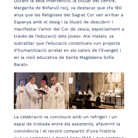
Durant la seva intervenció, la titular del centre,
Margarita de Bofarull rscj, va destacar que «fa 180
anys que les Religioses del Sagrat Cor van arribar a
Espanya amb el desig i la il·lusió de descobrir i
manifestar l’amor del Cor de Jesús, especialment a
través de l’educació dels joves». Així mateix, va
subratllar que l’educació constitueix «un projecte
d’humanització arrelat en els valors de l’Evangeli i
en la visió educativa de Santa Magdalena Sofia
Barat».
La celebració va concloure amb un refrigeri i un
espai de trobada entre els assistents, afavorint la
convivència i el record compartit d’una història
que va començar a Sarrià l’any 1846 i que continua