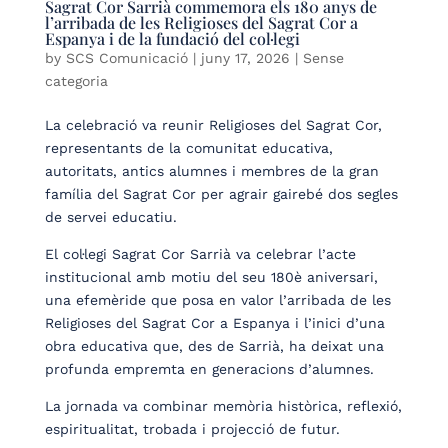
Sagrat Cor Sarrià commemora els 180 anys de
l’arribada de les Religioses del Sagrat Cor a
Espanya i de la fundació del col·legi
by
SCS Comunicació
|
juny 17, 2026
| Sense
categoria
La celebració va reunir Religioses del Sagrat Cor,
representants de la comunitat educativa,
autoritats, antics alumnes i membres de la gran
família del Sagrat Cor per agrair gairebé dos segles
de servei educatiu.
El col·legi Sagrat Cor Sarrià va celebrar l’acte
institucional amb motiu del seu 180è aniversari,
una efemèride que posa en valor l’arribada de les
Religioses del Sagrat Cor a Espanya i l’inici d’una
obra educativa que, des de Sarrià, ha deixat una
profunda empremta en generacions d’alumnes.
La jornada va combinar memòria històrica, reflexió,
espiritualitat, trobada i projecció de futur.