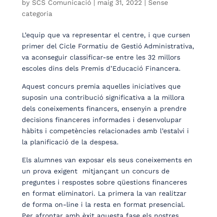
by
SCS Comunicació
|
maig 31, 2022
| Sense
categoria
L’equip que va representar el centre, i que cursen
primer del Cicle Formatiu de Gestió Administrativa,
va aconseguir classificar-se entre les 32 millors
escoles dins dels Premis d’Educació Financera.
Aquest concurs premia aquelles iniciatives que
suposin una contribució significativa a la millora
dels coneixements financers, ensenyin a prendre
decisions financeres informades i desenvolupar
hàbits i competències relacionades amb l’estalvi i
la planificació de la despesa.
Els alumnes van exposar els seus coneixements en
un prova exigent mitjançant un concurs de
preguntes i respostes sobre qüestions financeres
en format eliminatori. La primera la van realitzar
de forma on-line i la resta en format presencial.
Per afrontar amb èxit aquesta fase els nostres