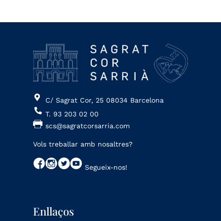
C/ Sagrat Cor, 25 08034 Barcelona
T. 93 203 02 00
scs@sagratcorsarria.com
Vols treballar amb nosaltres?
Segueix-nos!
Enllaços