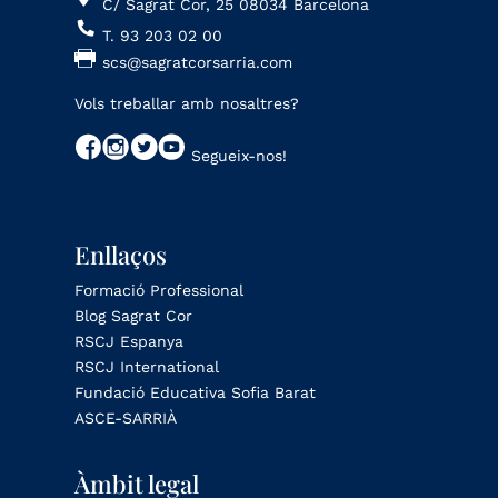
C/ Sagrat Cor, 25 08034 Barcelona
T. 93 203 02 00
scs@sagratcorsarria.com
Vols treballar amb nosaltres?
Segueix-nos!
Enllaços
Formació Professional
Blog Sagrat Cor
RSCJ Espanya
RSCJ International
Fundació Educativa Sofia Barat
ASCE-SARRIÀ
Àmbit legal