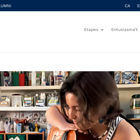
LUMNI
CA
E
Etapes
Entusiasma’t