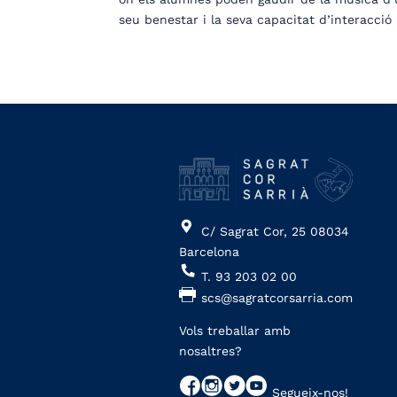
seu benestar i la seva capacitat d’interacció
C/ Sagrat Cor, 25 08034
Barcelona
T. 93 203 02 00
scs@sagratcorsarria.com
Vols treballar amb
nosaltres?
Segueix-nos!