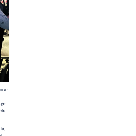
lorar
tge
els
ia,
el