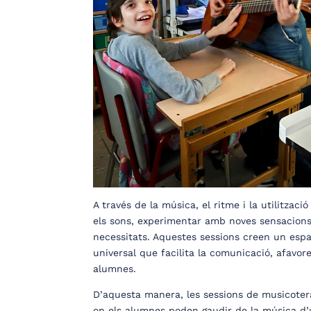
A través de la música, el ritme i la utilitzac
els sons, experimentar amb noves sensacions
necessitats. Aquestes sessions creen un espai
universal que facilita la comunicació, afavore
alumnes.
D’aquesta manera, les sessions de musicoterà
on els alumnes poden gaudir de la música d’un