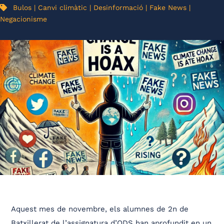
Bulos
|
Canvi climàtic
|
Desinformació
|
Fake News
|
Negacionisme
Aquest mes de novembre, els alumnes de 2n de
Batxillerat de l’assignatura d’ODS han aprofundit en un