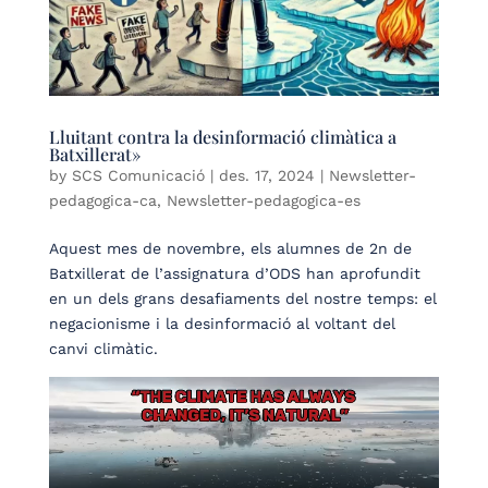
Lluitant contra la desinformació climàtica a
Batxillerat»
by
SCS Comunicació
|
des. 17, 2024
|
Newsletter-
pedagogica-ca
,
Newsletter-pedagogica-es
Aquest mes de novembre, els alumnes de 2n de
Batxillerat de l’assignatura d’ODS han aprofundit
en un dels grans desafiaments del nostre temps: el
negacionisme i la desinformació al voltant del
canvi climàtic.