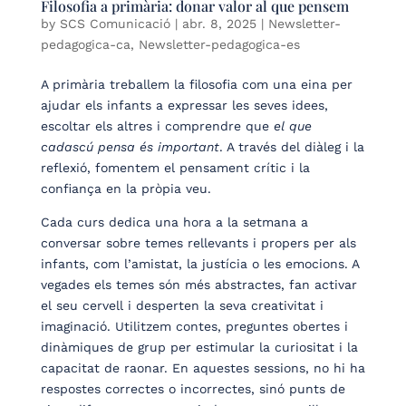
Filosofia a primària: donar valor al que pensem
by
SCS Comunicació
|
abr. 8, 2025
|
Newsletter-
pedagogica-ca
,
Newsletter-pedagogica-es
A primària treballem la filosofia com una eina per
ajudar els infants a expressar les seves idees,
escoltar els altres i comprendre que
el que
cadascú pensa és important
. A través del diàleg i la
reflexió, fomentem el pensament crític i la
confiança en la pròpia veu.
Cada curs dedica una hora a la setmana a
conversar sobre temes rellevants i propers per als
infants, com l’amistat, la justícia o les emocions. A
vegades els temes són més abstractes, fan activar
el seu cervell i desperten la seva creativitat i
imaginació. Utilitzem contes, preguntes obertes i
dinàmiques de grup per estimular la curiositat i la
capacitat de raonar. En aquestes sessions, no hi ha
respostes correctes o incorrectes, sinó punts de