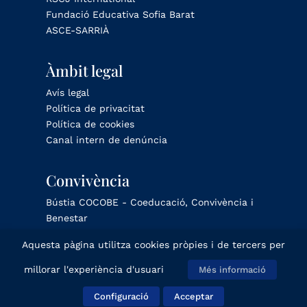
Fundació Educativa Sofia Barat
ASCE-SARRIÀ
Àmbit legal
Avís legal
Política de privacitat
Política de cookies
Canal intern de denúncia
Convivència
Bústia COCOBE - Coeducació, Convivència i
Benestar
Aquesta pàgina utilitza cookies pròpies i de tercers per
millorar l'experiència d'usuari
Més informació
© Sagrat Cor Sarrià 2025
Configuració
Acceptar