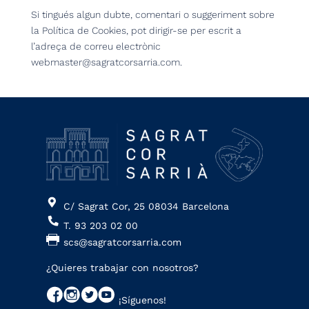
Si tingués algun dubte, comentari o suggeriment sobre
la Política de Cookies, pot dirigir-se per escrit a
l’adreça de correu electrònic
webmaster@sagratcorsarria.com.
C/ Sagrat Cor, 25 08034 Barcelona
T. 93 203 02 00
scs@sagratcorsarria.com
¿Quieres trabajar con nosotros?
¡Síguenos!