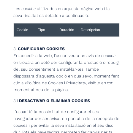
Les
cookies
utilitzades en aquesta pàgina web i la
seva finalitat es detallen a continuació:
Cookie
Tipo
Duración
Descripción
3.
CONFIGURAR COOKIES
En accedir a la web, l’usuari veurà un avís de
cookies
on trobarà un botó per configurar la prestació o rebuig
del seu consentiment a instal·lar-les. També
dispossarà d’aquesta opció en qualsevol moment fent
clic a «Política de Cookies i Privacitat», visible en tot
moment al peu de la pàgina.
3.1
DESACTIVAR O ELIMINAR COOKIES
L’usuari té la possibilitat de configurar el seu
navegador per ser avisat en pantalla de la recepció de
cookies
i per evitar la seva instal·lació en el seu disc
dur. Tots els navegadors permeten fer canvis per tal