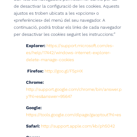
de desactivar la configuració de les cookies. Aquests
ajustos es troben ubicats a les «opcions» o
«preferències» del menú del seu navegador. A
continuació, podrà trobar els links de cada navegador
per desactivar les
cookies
seguint les instruccions:”
Explorer:
https://support.microsoft.com/es-
es/help/17442/windows-internet-explorer-
delete-manage-cookies
Firefox:
http://goo.gl/F5pHX
Chrome:
http://support.google.com/chrome/bin/answer.p
y?hl=es&answer=95647
Google:
https://tools.google.com/dlpage/gaoptout?hl=es
Safari:
http://support.apple.com/kb/ph5042