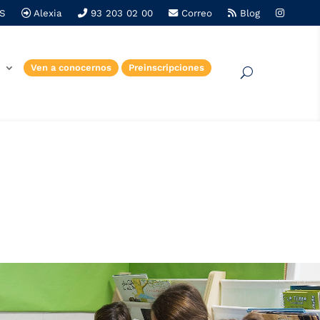
S
Alexia
93 203 02 00
Correo
Blog
e
Ven a conocernos
Preinscripciones