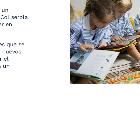
n un
 Collserola
er en
es que se
 nuevos
 el
n un