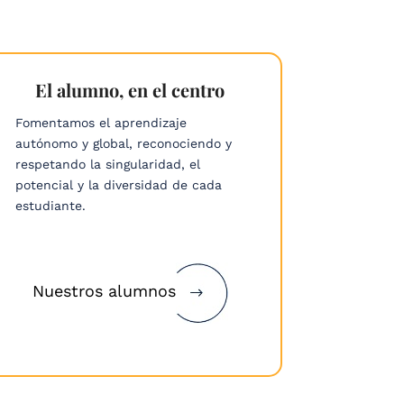
El alumno, en el centro
Proye
Fomentamos el aprendizaje
El equili
autónomo y global, reconociendo y
de 175 a
respetando la singularidad, el
adaptac
potencial y la diversidad de cada
pedagogí
estudiante.
entre tr
convertir
humano 
transfor
Nuestros alumnos
Proye