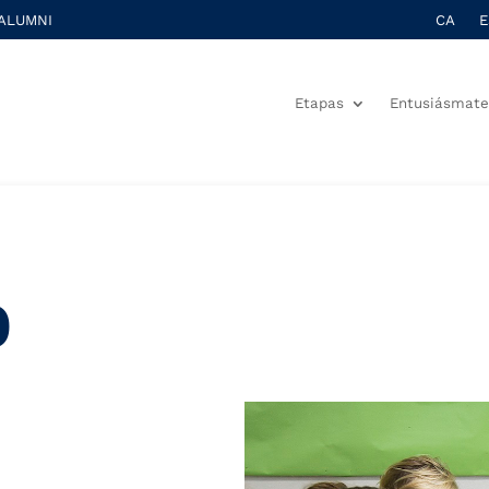
ALUMNI
CA
E
Etapas
Entusiásmat
o