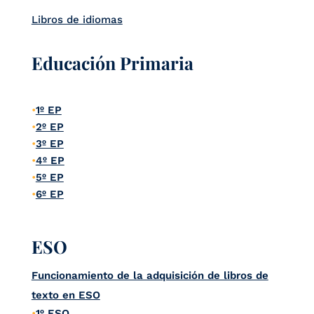
Libros de idiomas
Educación Primaria
1º EP
2º EP
3º EP
4º EP
5º EP
6º EP
ESO
Funcionamiento de la adquisición de libros de
texto en ESO
1º ESO