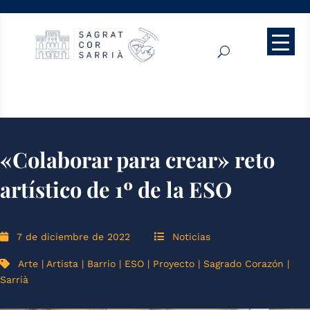
«Colaborar para crear» reto
artístico de 1º de la ESO
7 de diciembre de 2022
Noticias
Arte
|
Artista
|
Barrio
|
ESO
|
Proyecto
|
Sagrado Corazón
|
Sarrià