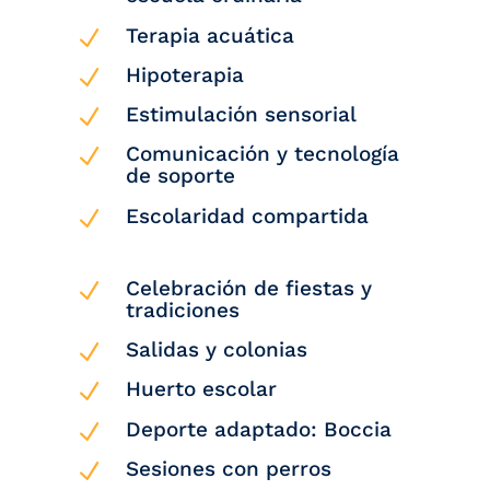
Terapia acuática
N
Hipoterapia
N
Estimulación sensorial
N
Comunicación y tecnología
N
de soporte
Escolaridad compartida
N
Celebración de fiestas y
N
tradiciones
Salidas y colonias
N
Huerto escolar
N
Deporte adaptado: Boccia
N
Sesiones con perros
N