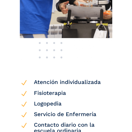
Atención individualizada
N
Fisioterapia
N
Logopedia
N
Servicio de Enfermería
N
Contacto diario con la
N
escuela ordinaria