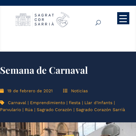
Semana de Carnaval
19 de febrero de 2021
Noticias
Carnaval
|
Emprendimiento
|
fiesta
|
Llar d'Infants
|
Parvulario
|
Rúa
|
Sagrado Corazón
|
Sagrado Corazón Sarrià