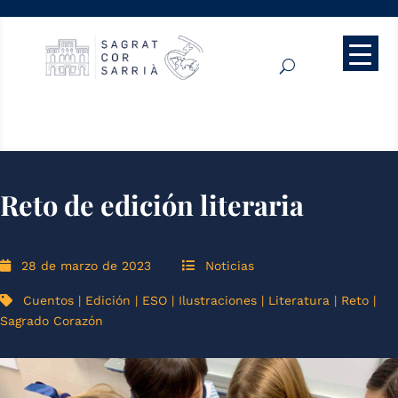
Reto de edición literaria
28 de marzo de 2023
Noticias
Cuentos
|
Edición
|
ESO
|
Ilustraciones
|
Literatura
|
Reto
|
Sagrado Corazón